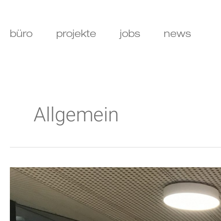
Zum
Inhalt
springen
büro
projekte
jobs
news
Allgemein
Eröffnung
Stutenseebad