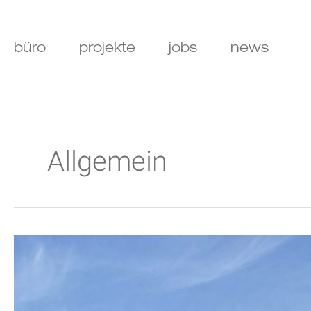
Zum
Inhalt
springen
büro
projekte
jobs
news
Allgemein
Baubeginn
in
Ludwigsburg