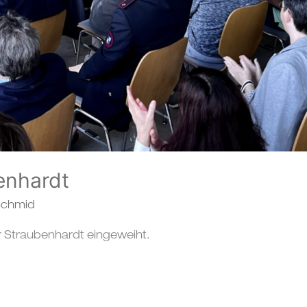
enhardt
 Schmid
r Straubenhardt eingeweiht.