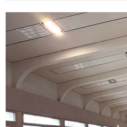
Fertigstellung
Turn-
und
Festhalle
Musberg