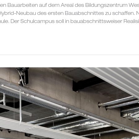
den Bauarbeiten auf dem Areal des Bildungszentrum Wes
z-Hybrid-Neubau des ersten Bauabschnittes zu schaffen. 
e. Der Schulcampus soll in bauabschnittsweiser Realis