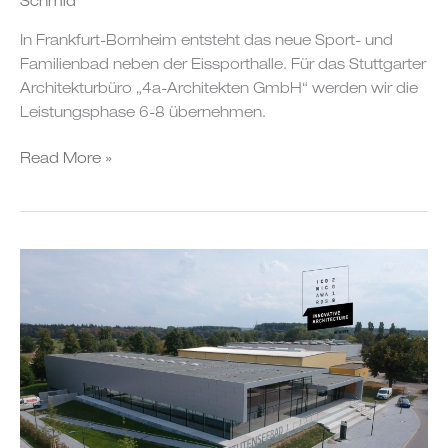
Schmid
In Frankfurt-Bornheim entsteht das neue Sport- und
Familienbad neben der Eissporthalle. Für das Stuttgarter
Architekturbüro „4a-Architekten GmbH“ werden wir die
Leistungsphase 6-8 übernehmen.
Read More »
Auszeichnungen
für
Stutenseebad