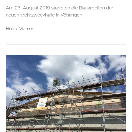
Am 26. August 2019 starteten die Bauarbeiten der
neuen Mehrzweckhalle in Vöhringen.
Read More »
Festakt
für
die
Turn-
und
Festhalle
in
Musberg