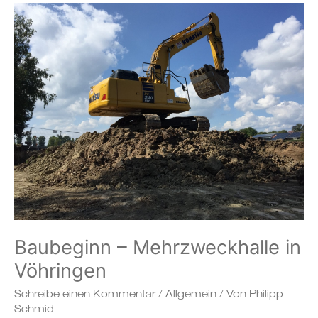
Baubeginn
–
Mehrzweckhalle
in
Vöhringen
Baubeginn – Mehrzweckhalle in
Vöhringen
Schreibe einen Kommentar
/
Allgemein
/ Von
Philipp
Schmid