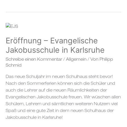
Eröffnung
–
Eröffnung – Evangelische
Evangelische
Jakobusschule
Jakobusschule in Karlsruhe
in
Schreibe einen Kommentar
/
Allgemein
/ Von
Philipp
Karlsruhe
Schmid
Das neue Schuljahr im neuen Schulhaus steht bevor!
Nach den Sommerferien können sich die Schüler und
auch die Lehrer auf die neuen Räumlichkeiten der
Evangelischen Jakobusschule freuen. Wir wüschen allen
Schülern, Lehrern und sämtlichen weiteren Nutzern viel
Spaß und eine gute Zeit in dem neuen Schulhaus der
Jakobusschule in Karlsruhe!